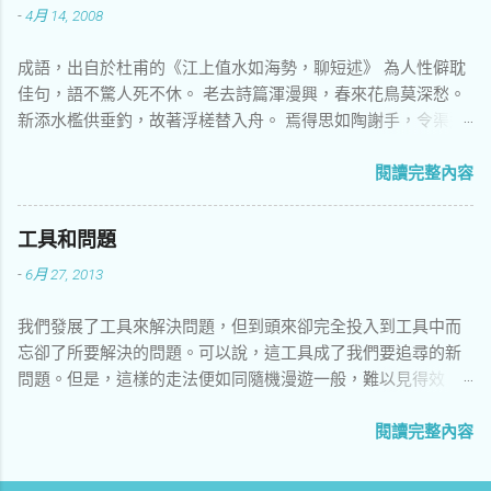
-
4月 14, 2008
白白看著虛擲一生了。
成語，出自於杜甫的《江上值水如海勢，聊短述》 為人性僻耽
佳句，語不驚人死不休。 老去詩篇渾漫興，春來花鳥莫深愁。
新添水檻供垂釣，故著浮槎替入舟。 焉得思如陶謝手，令渠述
作與同遊。 指一個人在各種場合常常要說出出乎他人意料的
話。
閱讀完整內容
工具和問題
-
6月 27, 2013
我們發展了工具來解決問題，但到頭來卻完全投入到工具中而
忘卻了所要解決的問題。可以說，這工具成了我們要追尋的新
問題。但是，這樣的走法便如同隨機漫遊一般，難以見得效
率。
閱讀完整內容