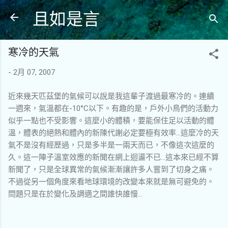
且如是言
跳到主要內容
寒冷的天氣
-
2月 07, 2007
近來幾天匹茲堡的氣候可以說是我這輩子渡過最寒冷的。連續
一週來，氣溫都在-10°C以下。有趣的是，戶外小鳥們的活動力
似乎一點也不受影響。這麼小的體積，要能保住足以活動的體
溫，體表的絕熱和體內的新陳代謝必定要極有效率…這麼冷的天
氣不是沒有經歷過，只是多半是一兩天而已，不像這次這麼的
久。這一陣子溫室效應的新聞在網上迴盪不已…這本來已經不算
新聞了，只是全球異常的氣候漸漸讓許多人嘗到了切身之痛。
不過從另一個角度來看地球環境的改變本來就是無可避免的。
問題只是在於變化及調適之間誰快誰慢…