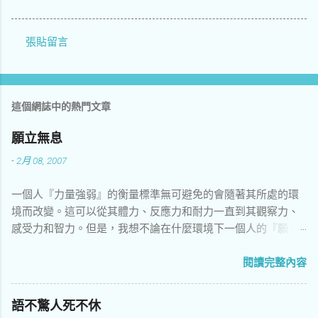
張貼留言
留
言
這個網誌中的熱門文章
願立無息
-
2月 08, 2007
一個人『力量強弱』的衡量標準無可避免的會隨著其所處的環
境而改變。這可以從其體力、反應力和耐力一直到其觀察力、
感受力和智力。但是，我想不論在什麼環境下一個人的『願
力』將是其作為人的最重要因素。這個想法源自於：把自身視
為自我遊歷這一個世界的工具。而願力可以說是自我在操控自
閱讀完整內容
身上的能力。比方說你有一輛可以飛天入海的『神奇校車』好
了，如果你只知道如何在路上開，那它的對你的價值還比不上
語不驚人死不休
一輛富豪的卡車…車子我們還可以去『折價換取』，而自身只能