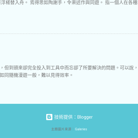
著浮槎替入舟。 焉得思如陶謝手，令渠述作與同遊。 指一個人在各
，但到頭來卻完全投入到工具中而忘卻了所要解決的問題。可以說
如同隨機漫遊一般，難以見得效率。
技術提供：Blogger
主題圖片來源：
Galeries