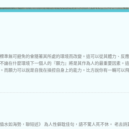
標準無可避免的會隨著其所處的環境而改變。這可以從其體力、反
不論在什麼環境下一個人的『願力』將是其作為人的最重要因素。
。而願力可以說是自我在操控自身上的能力。比方說你有一輛可以
上開，那它的對你的價值還比不上一輛富豪的卡車…車子我們還可以
值水如海勢，聊短述》 為人性僻耽佳句，語不驚人死不休。 老去詩