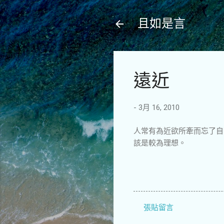
且如是言
遠近
-
3月 16, 2010
人常有為近欲所牽而忘了自
該是較為理想。
張貼留言
留