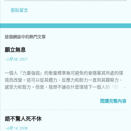
張貼留言
留
言
這個網誌中的熱門文章
願立無息
-
2月 08, 2007
一個人『力量強弱』的衡量標準無可避免的會隨著其所處的環
境而改變。這可以從其體力、反應力和耐力一直到其觀察力、
感受力和智力。但是，我想不論在什麼環境下一個人的『願
力』將是其作為人的最重要因素。這個想法源自於：把自身視
為自我遊歷這一個世界的工具。而願力可以說是自我在操控自
閱讀完整內容
身上的能力。比方說你有一輛可以飛天入海的『神奇校車』好
了，如果你只知道如何在路上開，那它的對你的價值還比不上
語不驚人死不休
一輛富豪的卡車…車子我們還可以去『折價換取』，而自身只能
-
4月 14, 2008
白白看著虛擲一生了。